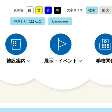
表示色
白
黄
青
黒
文字サイズ
標準
拡大
やさしいにほんご
Language
施設案内
展示・イベント
学校関
を探すには（相談コー
yライブラリの使い方
新着図書検索
階詳細情報
ベント情報
ベント情報
貸出・返却について
2階詳細情報
定例読み聞かせ
団体貸出
ー）
互貸借について
おすすめの本
分市内の図書館・図書
報誌
みきかせのごあんない
データベースコーナー