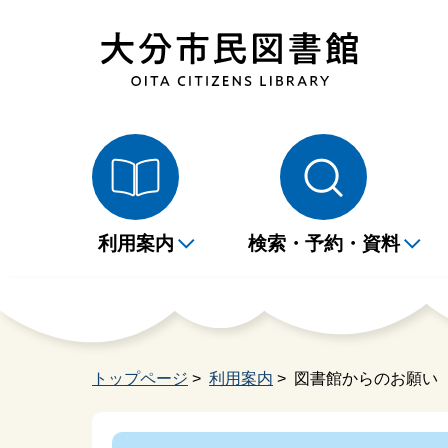
利用案内
検索・予約・資料
開館時間・休館日のご案
蔵書検索・予約
本
M
施設案内
展示
家読ノート
1
イ
イ
内
ナ
トップページ
>
利用案内
> 図書館からのお願い
大活字本・CDブックリ
相
スト
課題図書・指定図書
大
広
図書館からのお願い
学習席について
よ