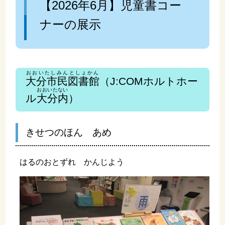
【2026年6月】児童書コー
ナーの展示
おおいたしみんとしょかん
大分市民図書館
（J:COMホルトホー
おおいたない
ル
大分内
）
きせつのほん あめ
はるのおとずれ かんじよう