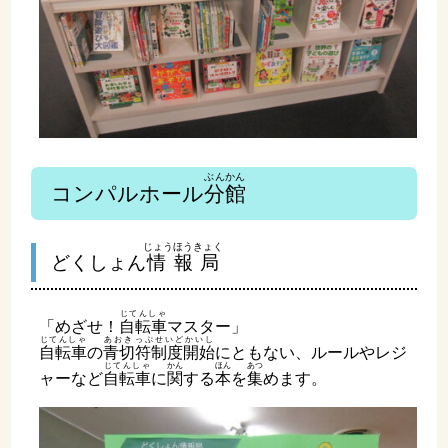
ぶんかん
コンパルホール
分館
じょうほうきょく
どくしょん
情報局
じてんしゃ
「めざせ！
自転車
マスター」
じてんしゃ
あおきっぷせいどかいし
自転車
の
青切符制度開始
にともない、ルールやレジ
じてんしゃ
かん
ほん
あつ
ャーなど
自転車
に
関
する
本
を
集
めます。