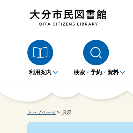
利用案内
検索・予約・資料
開館時間・休館日のご案
雑誌・新聞一覧表
本
蔵
施設案内
展示
家読ノート
1
イ
イ
内
ナ
トップページ
> 展示
大活字本・CDブックリ
相
スト
課題図書・指定図書
大
広
図書館からのお願い
学習席について
よ