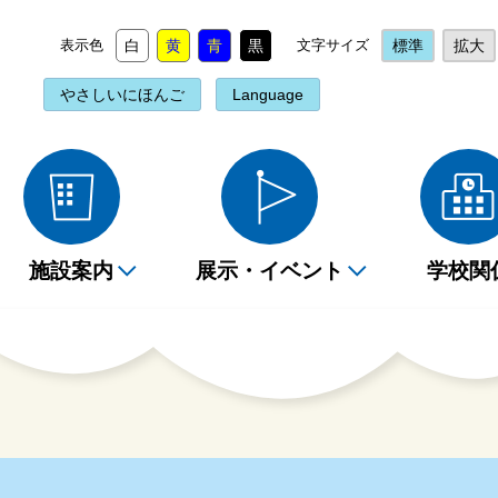
表示色
白
黄
青
黒
文字サイズ
標準
拡大
やさしいにほんご
Language
施設案内
展示・イベント
学校関
を探すには（相談コー
書検索・予約
Myライブラリの使い方
階詳細情報
ベント情報
ベント情報
貸出・返却について
2階詳細情報
定例読み聞かせ
団体貸出
ー）
互貸借について
おすすめの本
分市内の図書館・図書
報誌
みきかせのごあんない
データベースコーナー