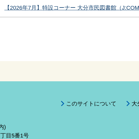
【2026年7月】特設コーナー 大分市民図書館（J:C
このサイトについて
大
内)
1丁目5番1号