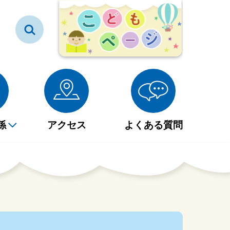
係
アクセス
よくある質問
図書等貸出券の登録につ
新着図書検索
大分市民図書館フロアマ
赤ちゃんとえほんのじか
社会見学・職場体験・イ
いて
ップ
ん
ンターンシップ
大型紙芝居・絵本
社会見学・職場体験・イ