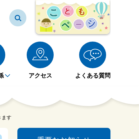
係
アクセス
よくある質問
雑誌・新聞一覧表
大分市民図書館フロアマ
赤ちゃんとえほんのじか
社会見学・職場体験・イ
貸出券の登録について
ップ
ん
ンターンシップ
きます
大型紙芝居・絵本
社会見学・職場体験・イ