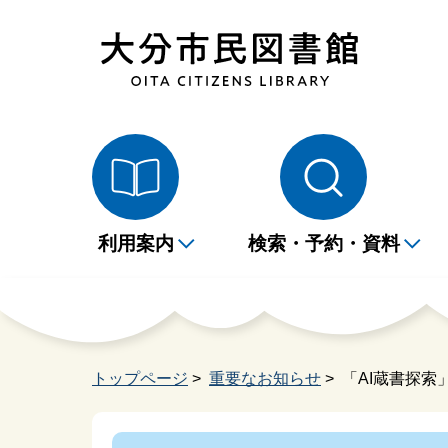
利用案内
検索・予約・資料
開館時間・休館日のご案
蔵書検索・予約
本
M
施設案内
展示
家読ノート
1
イ
イ
内
ナ
トップページ
>
重要なお知らせ
> 「AI蔵書探
大活字本・CDブックリ
相
スト
課題図書・指定図書
大
広
図書館からのお願い
学習席について
よ