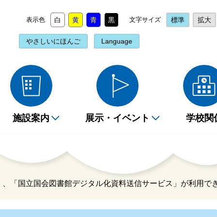
表示色
白
黄
青
黒
文字サイズ
標準
拡大
やさしいにほんご
Language
施設案内
展示・イベント
学校関
を探すには（相談コー
yライブラリの使い方
新着図書検索
階詳細情報
ベント情報
ベント情報
貸出・返却について
2階詳細情報
定例読み聞かせ
団体貸出
ー）
索」、「国立国会図書館デジタル化資料送信サービス」が利用で
互貸借について
おすすめの本
分市内の図書館・図書
報誌
みきかせのごあんない
データベースコーナー