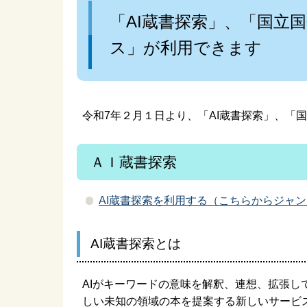
室
「AI蔵書探索」、「国立
ス」が利用できます
お近くの校区公民館をご
団
利用ください
令和7年２月１日より、「AI蔵書探索」、「
ＡＩ蔵書探索
AI蔵書探索を利用する（こちらからジャ
AI蔵書探索とは
AIがキーワードの意味を解釈、連想、拡張
しい未知の領域の本を提案する新しいサービ